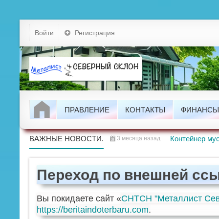
Устав
Войти
Регистрация
Тарифы
Докумен
Задолжно
ПРАВЛЕНИЕ
КОНТАКТЫ
ФИНАНСЫ
Проводим
ВАЖНЫЕ НОВОСТИ.
Контейнер мус
3 месяца назад
Переход по внешней сс
Вы покидаете сайт «
СНТСН "Металлист Сев
https://beritaindoterbaru.com
.