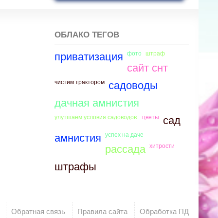
ОБЛАКО ТЕГОВ
фото
штраф
приватизация
сайт снт
чистим трактором
садоводы
дачная амнистия
улутшаем условия садоводов.
цветы
сад
успех на даче
амнистия
хитрости
рассада
штрафы
Обратная связь
Правила сайта
Обработка ПД