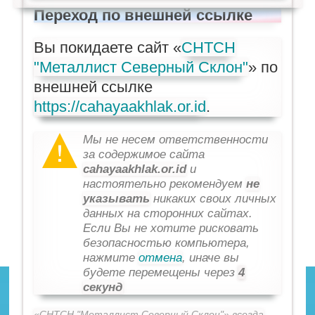
Переход по внешней ссылке
Вы покидаете сайт «
СНТСН
"Металлист Северный Склон"
» по
внешней ссылке
https://cahayaakhlak.or.id
.
Мы не несем ответственности
за содержимое сайта
cahayaakhlak.or.id
и
настоятельно рекомендуем
не
указывать
никаких своих личных
данных на сторонних сайтах.
Если Вы не хотите рисковать
безопасностью компьютера,
нажмите
отмена
, иначе вы
будете перемещены через
4
секунд
«СНТСН "Металлист Северный Склон"» всегда