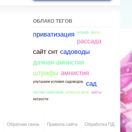
ОБЛАКО ТЕГОВ
штраф
фото
приватизация
рассада
сайт снт
садоводы
дачная амнистия
штрафы
амнистия
улутшаем условия садоводов.
сад
чистим трактором
успех на даче
цветы
хитрости
Обратная связь
Правила сайта
Обработка ПД