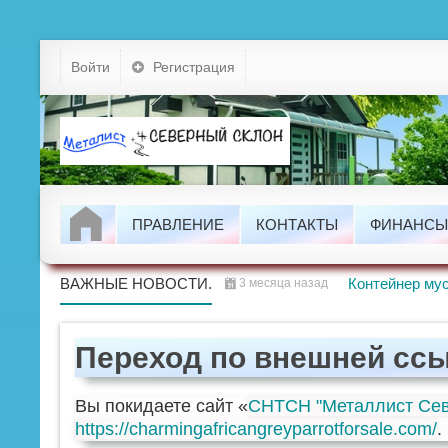
Устав
Войти
Регистрация
Тарифы
Докумен
Задолжно
ПРАВЛЕНИЕ
КОНТАКТЫ
ФИНАНСЫ
Проводим
ВАЖНЫЕ НОВОСТИ.
Контейнер мус
3 месяца назад
Переход по внешней сс
Вы покидаете сайт «
СНТСН "Металлист Сев
https://charmingafricangreyparrotforsale.com/
.