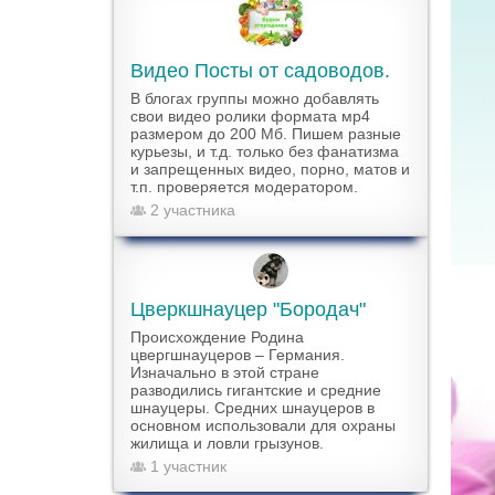
Видео Посты от садоводов.
В блогах группы можно добавлять
свои видео ролики формата мр4
размером до 200 Мб. Пишем разные
курьезы, и т.д. только без фанатизма
и запрещенных видео, порно, матов и
т.п. проверяется модератором.
2 участника
Цверкшнауцер "Бородач"
Происхождение Родина
цвергшнауцеров – Германия.
Изначально в этой стране
разводились гигантские и средние
шнауцеры. Средних шнауцеров в
основном использовали для охраны
жилища и ловли грызунов.
1 участник