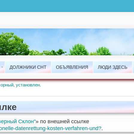
ты
сти
ДОЛЖНИКИ СНТ
ОБЪЯВЛЕНИЯ
ЛЮДИ ЗДЕСЬ
ые Работы.
орный, установлен.
ылке
ерный Склон"
» по внешней ссылке
ionelle-datenrettung-kosten-verfahren-und?
.