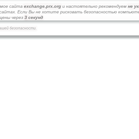
имое сайта
exchange.prx.org
и настоятельно рекомендуем
не у
х сайтах. Если Вы не хотите рисковать безопасностью компьют
ещены через
2
секунд
ашей безопасности.