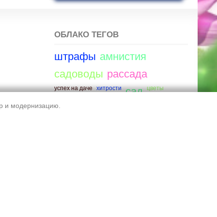
ОБЛАКО ТЕГОВ
штрафы
амнистия
садоводы
рассада
успех на даче
хитрости
цветы
сад
тр и модернизацию.
улутшаем условия садоводов.
чистим трактором
фото
дачная амнистия
сайт снт
штраф
приватизация
Обратная связь
Правила сайта
Обработка ПД