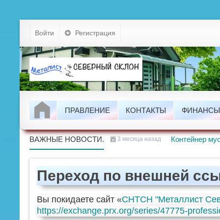
Устав
Войти
Регистрация
Тарифы
Докумен
Задолжно
ПРАВЛЕНИЕ
КОНТАКТЫ
ФИНАНСЫ
Проводим
ВАЖНЫЕ НОВОСТИ.
Контейнер мус
3 месяца назад
Переход по внешней сс
Вы покидаете сайт «
СНТСН "Металлист Сев
https://exchange.prx.org/series/47775-profess