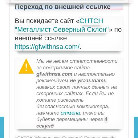
Переход по внешней ссылке
Вы покидаете сайт «
СНТСН
"Металлист Северный Склон"
» по
внешней ссылке
https://gfwithnsa.com/
.
Мы не несем ответственности
за содержимое сайта
gfwithnsa.com
и настоятельно
рекомендуем
не указывать
никаких своих личных данных на
сторонних сайтах. Если Вы не
хотите рисковать
безопасностью компьютера,
нажмите
отмена
, иначе вы
будете перемещены через
4
секунд
«СНТСН "Металлист Северный Склон"» всегда