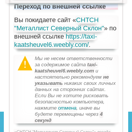
Переход по внешней ссылке
Вы покидаете сайт «
СНТСН
"Металлист Северный Склон"
» по
внешней ссылке
https://taxi-
kaatsheuvel6.weebly.com/
.
Мы не несем ответственности
за содержимое сайта
taxi-
kaatsheuvel6.weebly.com
и
настоятельно рекомендуем
не
указывать
никаких своих личных
данных на сторонних сайтах.
Если Вы не хотите рисковать
безопасностью компьютера,
нажмите
отмена
, иначе вы
будете перемещены через
4
секунд
«СНТСН "Металлист Северный Склон"» всегда