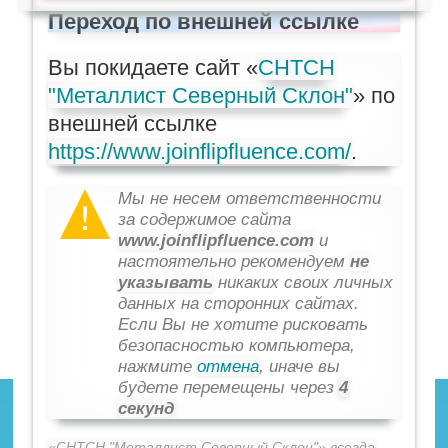
Переход по внешней ссылке
Вы покидаете сайт «
СНТСН
"Металлист Северный Склон"
» по
внешней ссылке
https://www.joinflipfluence.com/
.
Мы не несем ответственности
за содержимое сайта
www.joinflipfluence.com
и
настоятельно рекомендуем
не
указывать
никаких своих личных
данных на сторонних сайтах.
Если Вы не хотите рисковать
безопасностью компьютера,
нажмите
отмена
, иначе вы
будете перемещены через
4
секунд
«СНТСН "Металлист Северный Склон"» всегда