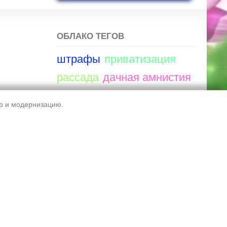
ОБЛАКО ТЕГОВ
штрафы
приватизация
рассада
дачная амнистия
цветы
фото
садоводы
тр и модернизацию.
успех на даче
штраф
хитрости
сайт снт
чистим трактором
улутшаем условия садоводов.
сад
амнистия
Обратная связь
Правила сайта
Обработка ПД