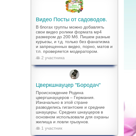
Видео Посты от садоводов.
В блогах группы можно добавлять
свои видео ролики формата мр4
размером до 200 Мб. Пишем разные
курьезы, и т.д. только без фанатизма
и запрещенных видео, порно, матов и
т.п. проверяется модератором.
2 участника
Цверкшнауцер "Бородач"
Происхождение Родина
цвергшнауцеров – Германия.
Изначально в этой стране
разводились гигантские и средние
шнауцеры. Средних шнауцеров в
основном использовали для охраны
жилища и ловли грызунов.
1 участник