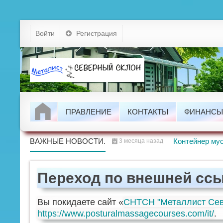
Устав
Войти
Регистрация
Тарифы
Докумен
Задолжно
ПРАВЛЕНИЕ
КОНТАКТЫ
ФИНАНСЫ
Проводим
ВАЖНЫЕ НОВОСТИ.
Контейнер мус
3 месяца назад
Переход по внешней сс
Вы покидаете сайт «
СНТСН "Металлист Сев
https://www.posturalmassagecourses.com/it/
.