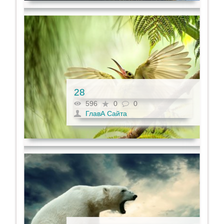
28
596
0
0
ГлавА Сайта