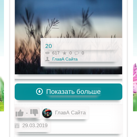
20
617
0
0
ГлавА Сайта
Показать больше
-
ГлавА Сайта
29.03.2019