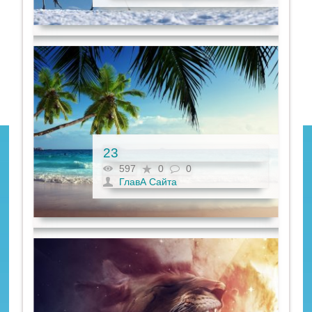
23
597
0
0
ГлавА Сайта