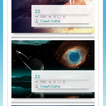
22
594
0
0
ГлавА Сайта
21
596
0
0
ГлавА Сайта