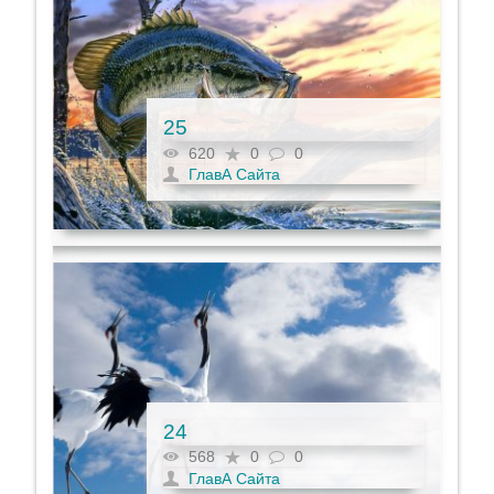
25
620
0
0
ГлавА Сайта
24
568
0
0
ГлавА Сайта