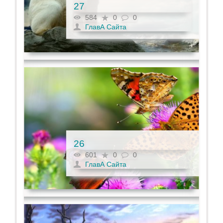
27
584
0
0
ГлавА Сайта
26
601
0
0
ГлавА Сайта