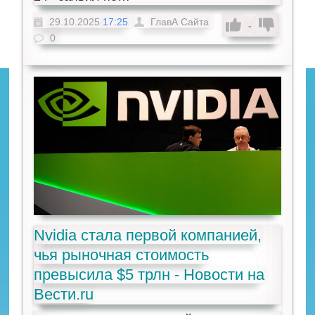
29.10.2025
17:25
ГлавА Сайта
-
0
Nvidia стала первой компанией,
чья рыночная стоимость
превысила $5 трлн - Новости на
Вести.ru