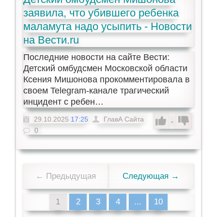
заявила, что убившего ребенка
маламута надо усыпить - Новости
на Вести.ru
Последние новости на сайте Вести:
Детский омбудсмен Московской области
Ксения Мишонова прокомментировала в
своем Telegram-канале трагический
инцидент с ребен…
29.10.2025
17:25
ГлавА Сайта
-
0
← Предыдущая
Следующая →
1
2
3
4
...
10