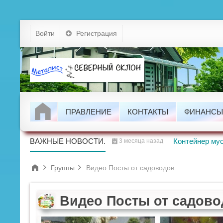
Устав
Войти
Регистрация
Тарифы
Докумен
Задолжно
ПРАВЛЕНИЕ
КОНТАКТЫ
ФИНАНСЫ
Группы
Проводим
ВАЖНЫЕ НОВОСТИ.
Контейнер мус
3 месяца назад
Группы
Видео Посты от садоводов.
Видео Посты от садово