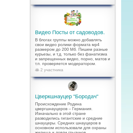
Видео Посты от садоводов.
В блогах группы можно добавлять
свои видео ролики формата мр4
размером до 200 Мб. Пишем разные
курьезы, и т.д. только без фанатизма
и запрещенных видео, порно, матов и
т.п. проверяется модератором.
2 участника
Цверкшнауцер "Бородач"
Происхождение Родина
цвергшнауцеров – Германия.
Изначально в этой стране
разводились гигантские и средние
шнауцеры. Средних шнауцеров в
основном использовали для охраны
жилища и ловли грызунов.