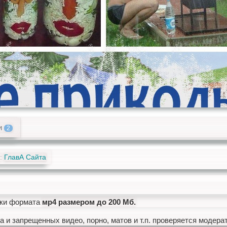
и
2
:
ГлавА Сайта
ики формата
мр4 размером до 200 Мб.
а и запрещенных видео, порно, матов и т.п. проверяется модера