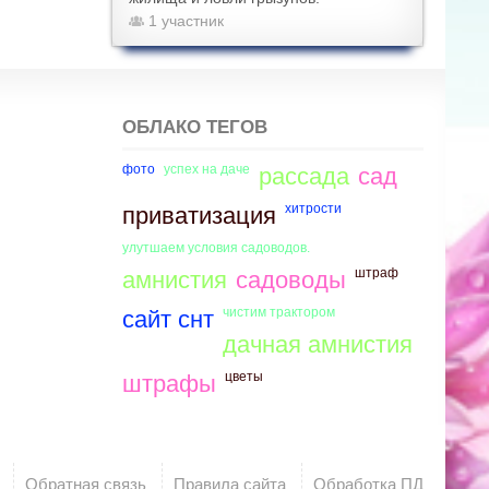
1 участник
ОБЛАКО ТЕГОВ
фото
успех на даче
рассада
сад
хитрости
приватизация
улутшаем условия садоводов.
штраф
амнистия
садоводы
чистим трактором
сайт снт
дачная амнистия
цветы
штрафы
Обратная связь
Правила сайта
Обработка ПД