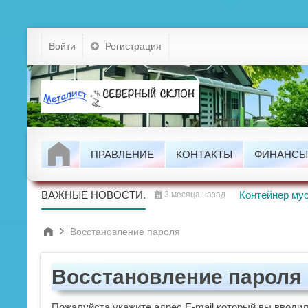
Устав
Войти
Регистрация
Тарифы
Докумен
Задолжно
ПРАВЛЕНИЕ
КОНТАКТЫ
ФИНАНСЫ
Проводим
ВАЖНЫЕ НОВОСТИ.
Контейнер мус
3 месяца назад
Восстановление пароля
Восстановление пароля
Пожалуйста укажите адрес E-mail который вы вводил