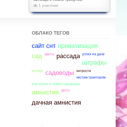
1 участник
ОБЛАКО ТЕГОВ
сайт снт
приватизация
цветы
успех на даче
сад
рассада
штрафы
штраф
хитрости
садоводы
чистим трактором
улутшаем условия садоводов.
фото
амнистия
дачная амнистия