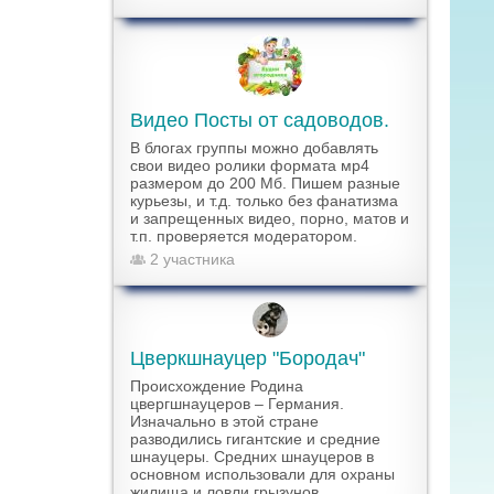
Видео Посты от садоводов.
В блогах группы можно добавлять
свои видео ролики формата мр4
размером до 200 Мб. Пишем разные
курьезы, и т.д. только без фанатизма
и запрещенных видео, порно, матов и
т.п. проверяется модератором.
2 участника
Цверкшнауцер "Бородач"
Происхождение Родина
цвергшнауцеров – Германия.
Изначально в этой стране
разводились гигантские и средние
шнауцеры. Средних шнауцеров в
основном использовали для охраны
жилища и ловли грызунов.