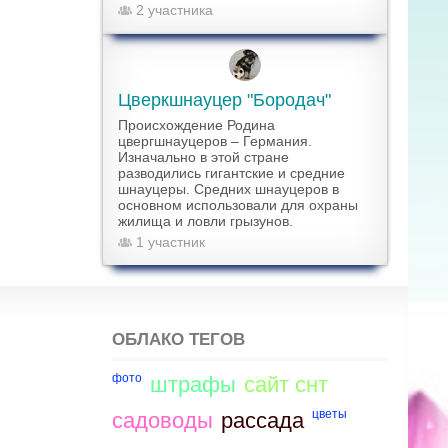
2 участника
Цверкшнауцер "Бородач"
Происхождение Родина
цвергшнауцеров – Германия.
Изначально в этой стране
разводились гигантские и средние
шнауцеры. Средних шнауцеров в
основном использовали для охраны
жилища и ловли грызунов.
1 участник
ОБЛАКО ТЕГОВ
фото
штрафы
сайт снт
цветы
садоводы
рассада