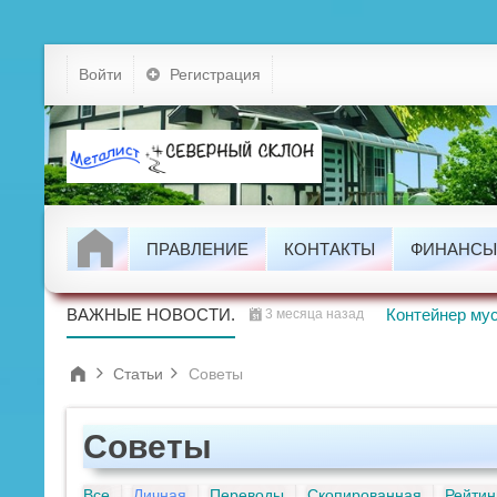
Устав
Войти
Регистрация
Тарифы
Докумен
Задолжно
ПРАВЛЕНИЕ
КОНТАКТЫ
ФИНАНСЫ
Статьи Садоводов
Проводим
ВАЖНЫЕ НОВОСТИ.
Контейнер мус
3 месяца назад
Статьи
Советы
Советы
Все
Личная
Переводы
Скопированная
Рейтин