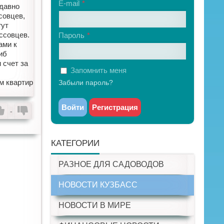
E-mail
едавно
совцев,
гут
ссовцев.
Пароль
ами к
иб
 счет за
Запомнить меня
м квартир
Забыли пароль?
Войти
Регистрация
-
КАТЕГОРИИ
РАЗНОЕ ДЛЯ САДОВОДОВ
НОВОСТИ КУЗБАСС
НОВОСТИ В МИРЕ