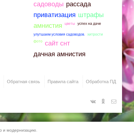
садоводы
рассада
приватизация
штрафы
цветы
успех на даче
амнистия
улутшаем условия садоводов.
хитрости
фото
сайт снт
дачная амнистия
Обратная связь
Правила сайта
Обработка ПД
тр и модернизацию.