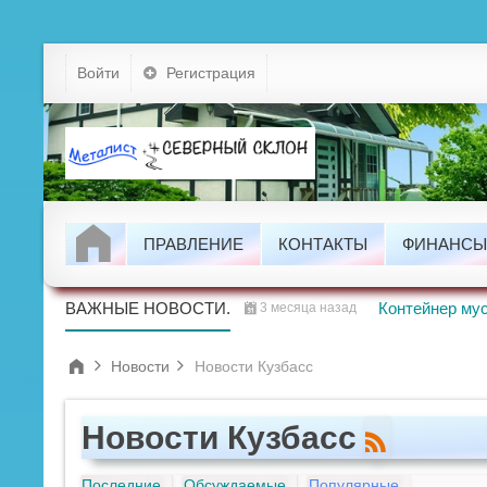
Устав
Войти
Регистрация
Тарифы
Докумен
Задолжно
ПРАВЛЕНИЕ
КОНТАКТЫ
ФИНАНСЫ
Новости
Проводим
ВАЖНЫЕ НОВОСТИ.
Контейнер мус
3 месяца назад
Новости
Новости Кузбасс
Новости Кузбасс
Последние
Обсуждаемые
Популярные