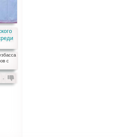
ского
среди
узбасса
ов с
-