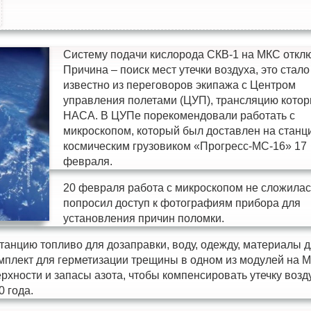
Систему подачи кислорода СКВ-1 на МКС откл
Причина – поиск мест утечки воздуха, это стало
известно из переговоров экипажа с Центром
управления полетами (ЦУП), трансляцию котор
НАСА. В ЦУПе порекомендовали работать с
микроскопом, который был доставлен на станц
космическим грузовиком «Прогресс-МС-16» 17
февраля.
20 февраля работа с микроскопом не сложила
попросил доступ к фотографиям прибора для
установления причин поломки.
танцию топливо для дозаправки, воду, одежду, материалы 
омплект для герметизации трещины в одном из модулей на 
хности и запасы азота, чтобы компенсировать утечку возд
0 года.