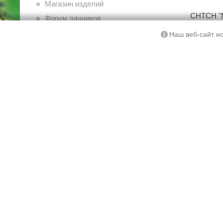
Магазин изделий
СНТСН "М
Форум дачников
Советы по ремонту
Ку
Наш веб-сайт ис
СНТСН "Металлист Северный Склон"
© 2026 Все права 