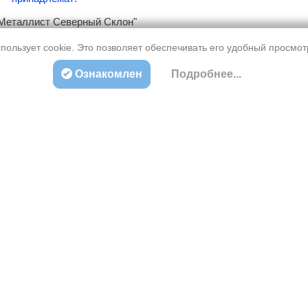
еталлист Северный Склон"
збасс г. Новокузнецк.
пользует cookie. Это позволяет обеспечивать его удобный просмо
Ознакомлен
Подробнее...
О проекте
защищены!
16+