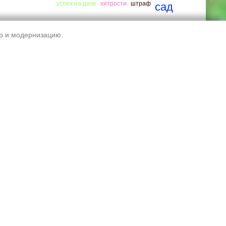
успех на даче
хитрости
штраф
сад
рассада
сайт снт
тр и модернизацию.
улутшаем условия садоводов.
цветы
амнистия
дачная амнистия
чистим трактором
фото
штрафы
Обратная связь
Правила сайта
Обработка ПД