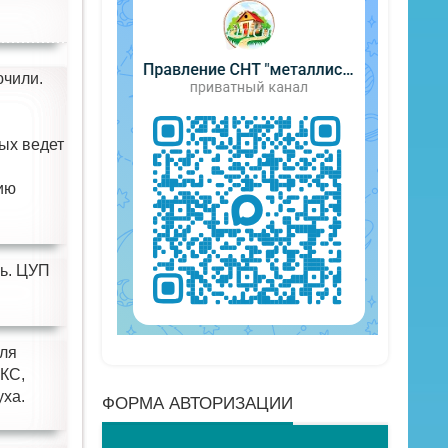
ючили.
ых ведет
ию
сь. ЦУП
для
МКС,
уха.
ФОРМА АВТОРИЗАЦИИ