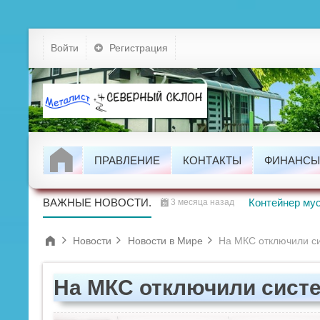
Устав
Войти
Регистрация
Тарифы
Докумен
Задолжно
ПРАВЛЕНИЕ
КОНТАКТЫ
ФИНАНСЫ
Новости
Проводим
ВАЖНЫЕ НОВОСТИ.
Контейнер мус
3 месяца назад
Новости
Новости в Мире
На МКС отключили с
На МКС отключили сист