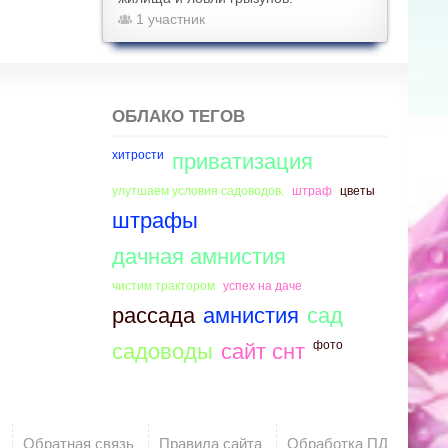
1 участник
ОБЛАКО ТЕГОВ
хитрости
приватизация
улутшаем условия садоводов.
штраф
цветы
штрафы
дачная амнистия
чистим трактором
успех на даче
рассада
амнистия
сад
фото
садоводы
сайт снт
Обратная связь
Правила сайта
Обработка ПД