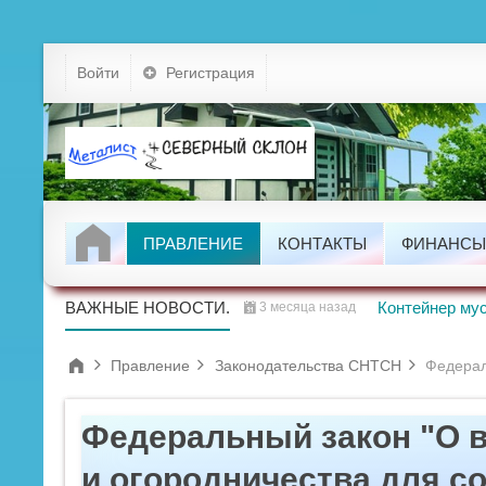
Устав
Войти
Регистрация
Тарифы
Докумен
Задолжно
ПРАВЛЕНИЕ
КОНТАКТЫ
ФИНАНСЫ
Правление
Проводим
ВАЖНЫЕ НОВОСТИ.
Контейнер мус
3 месяца назад
Правление
Законодательства СНТСН
Федерал
Федеральный закон "О 
и огородничества для с