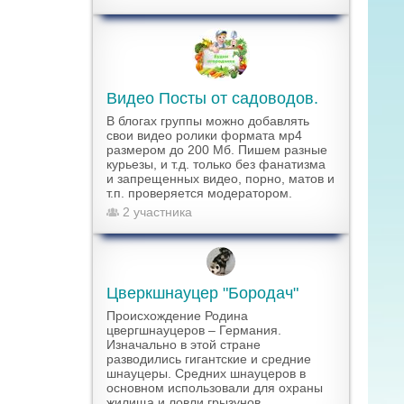
Видео Посты от садоводов.
В блогах группы можно добавлять
свои видео ролики формата мр4
размером до 200 Мб. Пишем разные
курьезы, и т.д. только без фанатизма
и запрещенных видео, порно, матов и
т.п. проверяется модератором.
2 участника
Цверкшнауцер "Бородач"
Происхождение Родина
цвергшнауцеров – Германия.
Изначально в этой стране
разводились гигантские и средние
шнауцеры. Средних шнауцеров в
основном использовали для охраны
жилища и ловли грызунов.