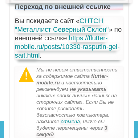
Переход по внешней ссылке
Вы покидаете сайт «
СНТСН
"Металлист Северный Склон"
» по
внешней ссылке
https://flutter-
mobile.ru/posts/10330-rasputin-gel-
sait.html
.
Мы не несем ответственности
за содержимое сайта
flutter-
mobile.ru
и настоятельно
рекомендуем
не указывать
никаких своих личных данных на
сторонних сайтах. Если Вы не
хотите рисковать
безопасностью компьютера,
нажмите
отмена
, иначе вы
будете перемещены через
3
секунд