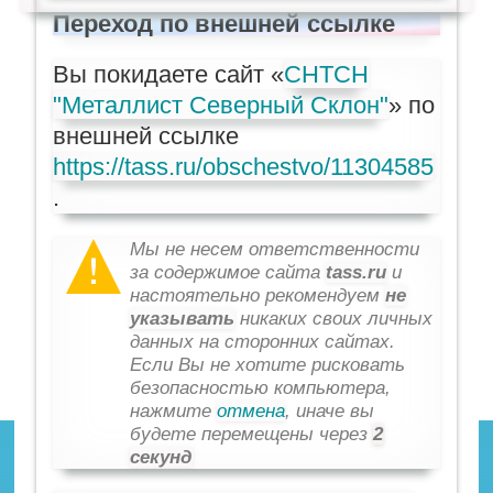
Переход по внешней ссылке
Вы покидаете сайт «
СНТСН
"Металлист Северный Склон"
» по
внешней ссылке
https://tass.ru/obschestvo/11304585
.
Мы не несем ответственности
за содержимое сайта
tass.ru
и
настоятельно рекомендуем
не
указывать
никаких своих личных
данных на сторонних сайтах.
Если Вы не хотите рисковать
безопасностью компьютера,
нажмите
отмена
, иначе вы
будете перемещены через
1
секунд