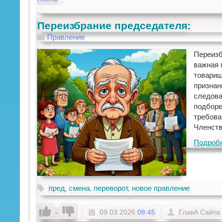
Переизбрание председателя:
Правление
Переизб
важная 
товарищ
признан
следова
подборе
требова
Членств
Подроб
пред
,
смена
,
переворот
,
новое правление
-
09.03.2026
08:45
ГлавА Сайта