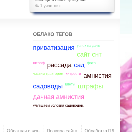
1 участник
ОБЛАКО ТЕГОВ
успех на даче
приватизация
сайт снт
штраф
фото
рассада
сад
чистим трактором
хитрости
амнистия
цветы
садоводы
штрафы
дачная амнистия
улутшаем условия садоводов.
Обратная связь
Правила сайта
Обработка ПД