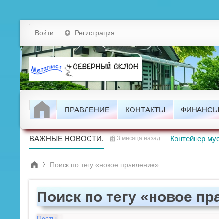
Устав
Войти
Регистрация
Тарифы
Докумен
Задолжно
ПРАВЛЕНИЕ
КОНТАКТЫ
ФИНАНСЫ
Проводим
ВАЖНЫЕ НОВОСТИ.
Контейнер мус
3 месяца назад
Поиск по тегу «новое правление»
Поиск по тегу «новое п
Посты