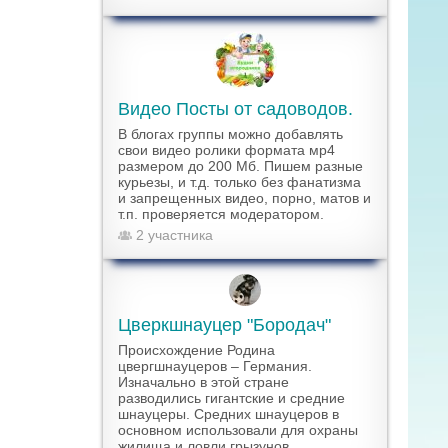
Видео Посты от садоводов.
В блогах группы можно добавлять
свои видео ролики формата мр4
размером до 200 Мб. Пишем разные
курьезы, и т.д. только без фанатизма
и запрещенных видео, порно, матов и
т.п. проверяется модератором.
2 участника
Цверкшнауцер "Бородач"
Происхождение Родина
цвергшнауцеров – Германия.
Изначально в этой стране
разводились гигантские и средние
шнауцеры. Средних шнауцеров в
основном использовали для охраны
жилища и ловли грызунов.