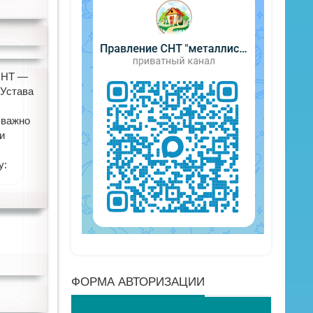
 СНТ —
 Устава
 важно
и
у:
ФОРМА АВТОРИЗАЦИИ