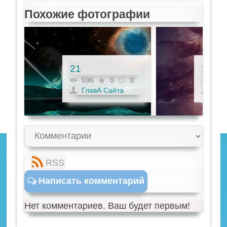
Похожие фотографии
21
22
0
596
0
0
596
ГлавА Сайта
Гла
RSS
Написать комментарий
Нет комментариев. Ваш будет первым!