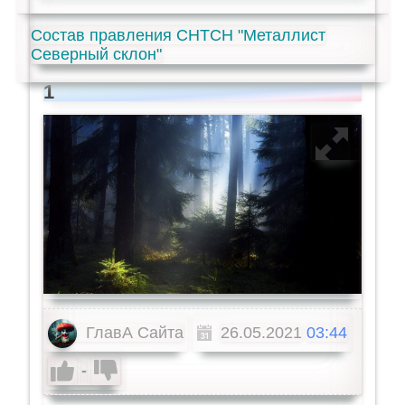
Состав правления СНТСН "Металлист
Северный склон"
1
ГлавА Сайта
26.05.2021
03:44
-