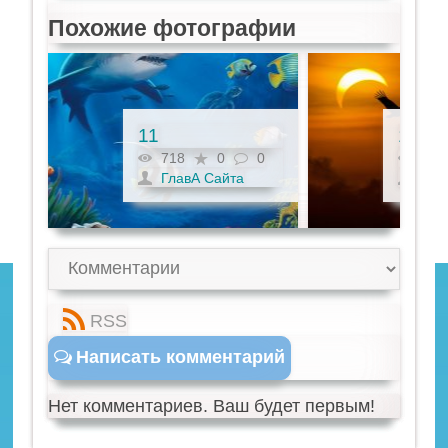
Похожие фотографии
11
12
0
718
0
0
679
ГлавА Сайта
Гла
RSS
Написать комментарий
Нет комментариев. Ваш будет первым!