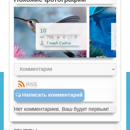
10
11
0
705
0
0
718
ГлавА Сайта
Гла
RSS
Написать комментарий
Нет комментариев. Ваш будет первым!