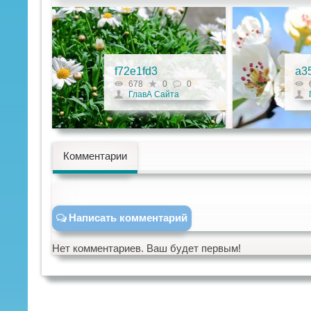
f72e1fd3
a3
0
678
0
0
ГлавА Сайта
Комментарии
Написать комментарий
Нет комментариев. Ваш будет первым!