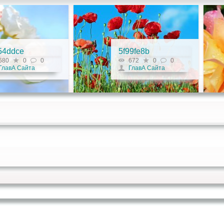
54ddce
5f99fe8b
680
0
0
672
0
0
ГлавА Сайта
ГлавА Сайта