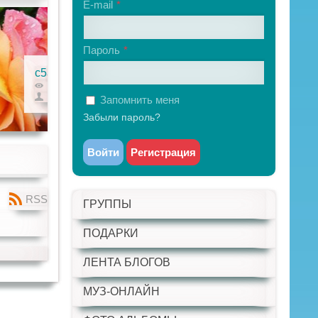
E-mail
Пароль
c5a3cbb8
a48d09fd
605
0
0
638
0
0
ГлавА Сайта
ГлавА Сайта
Запомнить меня
Забыли пароль?
Войти
Регистрация
RSS
ГРУППЫ
ПОДАРКИ
ЛЕНТА БЛОГОВ
МУЗ-ОНЛАЙН