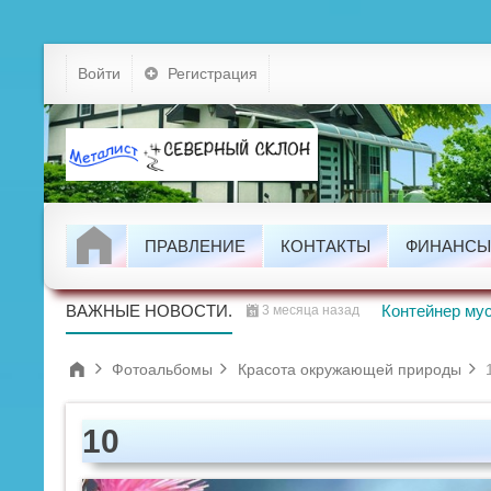
Устав
Войти
Регистрация
Тарифы
Докумен
Задолжно
ПРАВЛЕНИЕ
КОНТАКТЫ
ФИНАНСЫ
Проводим
ВАЖНЫЕ НОВОСТИ.
Контейнер мус
3 месяца назад
Фотоальбомы
Красота окружающей природы
10