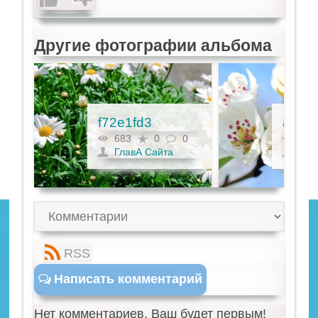
Другие фотографии альбома
f72e1fd3
a354
0
683
0
0
683
ГлавА Сайта
Гла
RSS
Написать комментарий
Нет комментариев. Ваш будет первым!