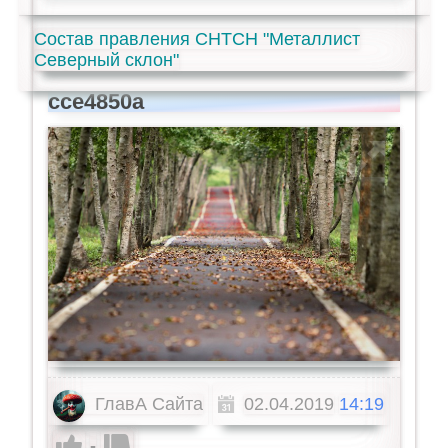
Состав правления СНТСН "Металлист
Северный склон"
cce4850a
ГлавА Сайта
02.04.2019
14:19
-