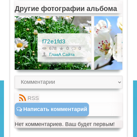
Другие фотографии альбома
f72e1fd3
a354
0
678
0
0
680
ГлавА Сайта
Гла
RSS
Написать комментарий
Нет комментариев. Ваш будет первым!