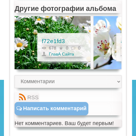
Другие фотографии альбома
f72e1fd3
a354
0
678
0
0
680
ГлавА Сайта
Гла
RSS
Написать комментарий
Нет комментариев. Ваш будет первым!