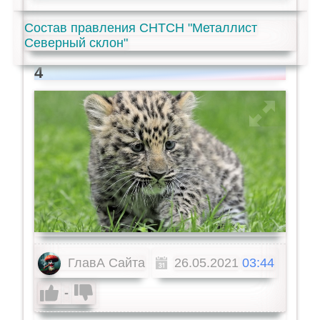
Состав правления СНТСН "Металлист
Северный склон"
4
ГлавА Сайта
26.05.2021
03:44
-