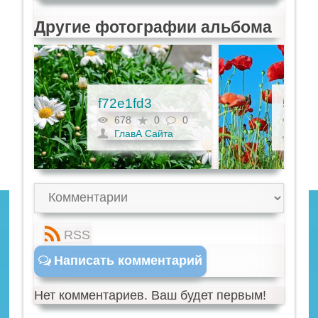
Другие фотографии альбома
f72e1fd3
5f99f
0
678
0
0
672
ГлавА Сайта
Гла
RSS
Написать комментарий
Нет комментариев. Ваш будет первым!