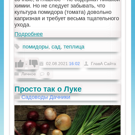
химии. Но не следует забывать, что
культура помидора (томата) довольно
капризная и требует весьма тщательного
ухода.
Подробнее
помидоры
,
сад
,
теплица
-
02.08.2021
16:02
ГлавА Сайта
Личное
0
Просто так о Луке
Садоводы Дачники